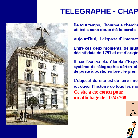
TELEGRAPHE - CHAP
De tout temps, l'homme a cherch
utilisé a sans doute été la parole,
Aujourd'hui, il dispose d' Internet
Entre ces deux moments, de mult
décisif date de 1791 et est d'origi
Il est l'œuvre de Claude Chapp
système de télégraphie aérien e
de poste à poste, en bref, le pr
L'objectif du site est de faire m
retrouver l'histoire de tous les 
Ce site a ete concu pour
un affichage de 1024x768