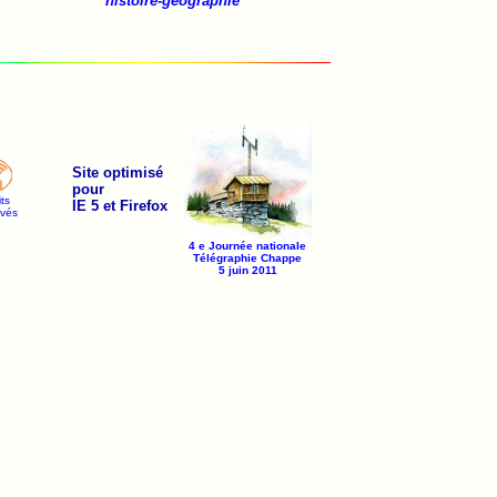
histoire-géographie
Site optimisé
pour
its
IE 5 et Firefox
rvés
4 e Journée nationale
Télégraphie Chappe
5 juin 2011