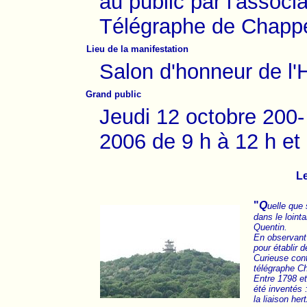
au public par l'associ
Télégraphe de Chapp
Lieu de la manifestation
Salon d'honneur de l'H
Grand public
Jeudi 12 octobre 200
2006 de 9 h à 12 h et
L
"
Q
uelle que 
dans le loint
Quentin.
En observant 
pour établir 
Curieuse cont
télégraphe Ch
Entre 1798 et
été inventés :
la liaison her